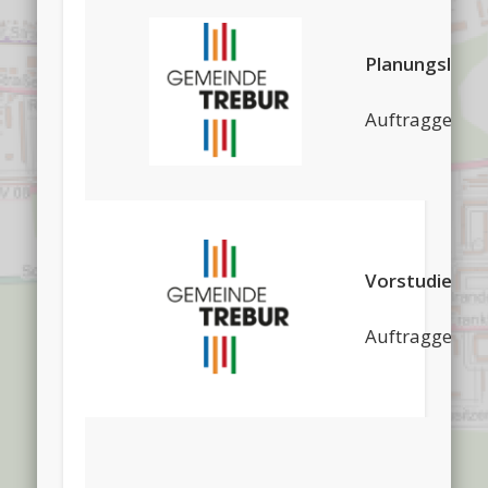
Planungsleis
Auftraggeber
Vorstudie Sta
Auftraggeber