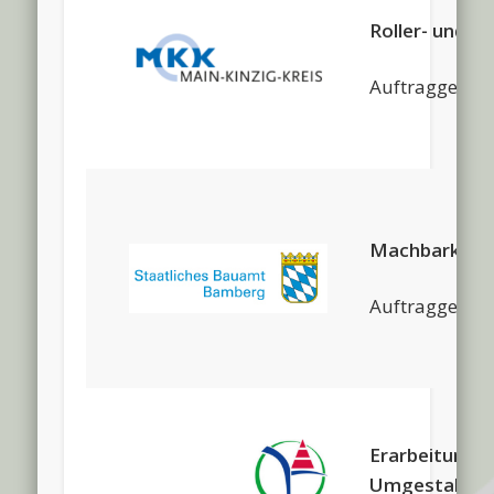
Roller- und F
Auftraggeber:
Machbarkeitss
Auftraggeber
Erarbeitung H
Umgestaltung