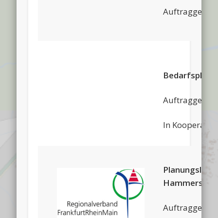
Auftraggeber:
Bedarfsplana
Auftraggeber:
In Kooperatio
Planungsleis
Hammersbach
Auftraggeber: