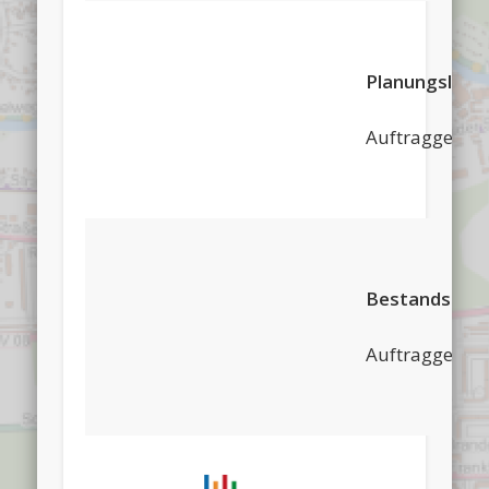
Planungsleist
Auftraggeber
Bestandserfa
Auftraggeber: