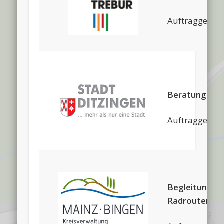
Auftraggeber
Beratungs- u
Auftraggeber:
Begleitung Ra
Radrouten