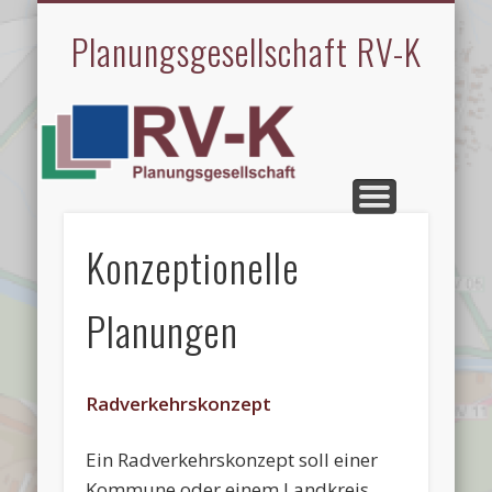
LEISTUNGEN
REFERENZEN
STARTSEITE
IMPRESSUM
MITARBEIT
SPRACHEN
ÜBER UNS
KONTAKT
Planungsgesellschaft RV-K
Konzeptionelle
Planungen
Radverkehrskonzept
Ein Radverkehrskonzept soll einer
Kommune oder einem Landkreis